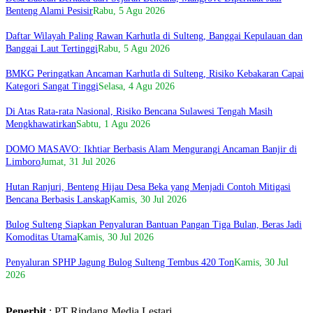
Benteng Alami Pesisir
Rabu, 5 Agu 2026
Daftar Wilayah Paling Rawan Karhutla di Sulteng, Banggai Kepulauan dan
Banggai Laut Tertinggi
Rabu, 5 Agu 2026
BMKG Peringatkan Ancaman Karhutla di Sulteng, Risiko Kebakaran Capai
Kategori Sangat Tinggi
Selasa, 4 Agu 2026
Di Atas Rata-rata Nasional, Risiko Bencana Sulawesi Tengah Masih
Mengkhawatirkan
Sabtu, 1 Agu 2026
DOMO MASAVO: Ikhtiar Berbasis Alam Mengurangi Ancaman Banjir di
Limboro
Jumat, 31 Jul 2026
Hutan Ranjuri, Benteng Hijau Desa Beka yang Menjadi Contoh Mitigasi
Bencana Berbasis Lanskap
Kamis, 30 Jul 2026
Bulog Sulteng Siapkan Penyaluran Bantuan Pangan Tiga Bulan, Beras Jadi
Komoditas Utama
Kamis, 30 Jul 2026
Penyaluran SPHP Jagung Bulog Sulteng Tembus 420 Ton
Kamis, 30 Jul
2026
Penerbit
: PT Rindang Media Lestari