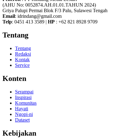
(AHU No: 0052874.AH.01.01.TAHUN 2024)
Griya Palupi Permai Blok F/3 Palu, Sulawesi Tengah
Email
: idrindang@gmail.com
Telp
: 0451 413 3589 |
HP
: +62 821 8928 9709
Tentang
Tentang
Redaksi
Kontak
Service
Konten
Serampai
Inspirasi
Komunitas
Hayati
Ngopi-ni
Dataset
Kebijakan