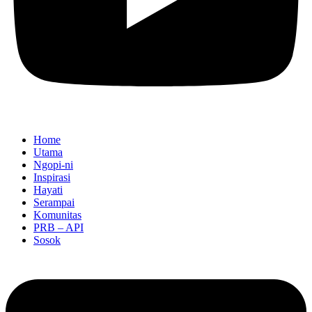
Home
Utama
Ngopi-ni
Inspirasi
Hayati
Serampai
Komunitas
PRB – API
Sosok