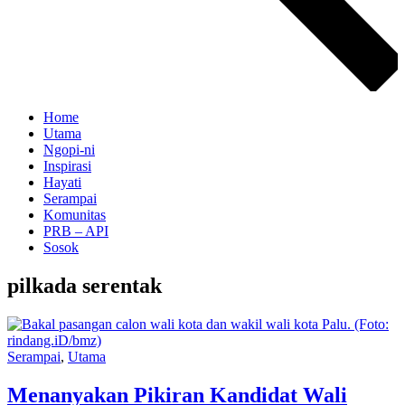
Home
Utama
Ngopi-ni
Inspirasi
Hayati
Serampai
Komunitas
PRB – API
Sosok
pilkada serentak
Serampai
,
Utama
Menanyakan Pikiran Kandidat Wali