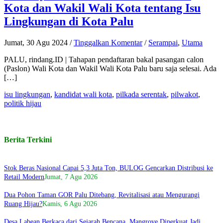
Kota dan Wakil Wali Kota tentang Isu
Lingkungan di Kota Palu
Jumat, 30 Agu 2024
/
Tinggalkan Komentar
/
Serampai
,
Utama
PALU, rindang.ID | Tahapan pendaftaran bakal pasangan calon
(Paslon) Wali Kota dan Wakil Wali Kota Palu baru saja selesai. Ada
[…]
isu lingkungan
,
kandidat wali kota
,
pilkada serentak
,
pilwakot
,
politik hijau
Berita Terkini
Stok Beras Nasional Capai 5,3 Juta Ton, BULOG Gencarkan Distribusi ke
Retail Modern
Jumat, 7 Agu 2026
Dua Pohon Taman GOR Palu Ditebang, Revitalisasi atau Mengurangi
Ruang Hijau?
Kamis, 6 Agu 2026
Desa Labean Berkaca dari Sejarah Bencana, Mangrove Diperkuat Jadi