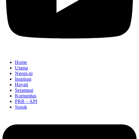
Home
Utama
Ngopi-ni
Inspirasi
Hayati
Serampai
Komunitas
PRB – API
Sosok