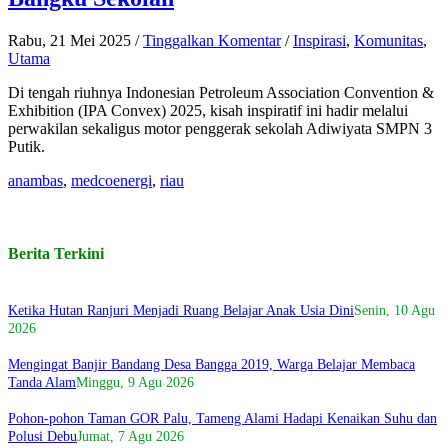
Rabu, 21 Mei 2025
/
Tinggalkan Komentar
/
Inspirasi
,
Komunitas
,
Utama
Di tengah riuhnya Indonesian Petroleum Association Convention &
Exhibition (IPA Convex) 2025, kisah inspiratif ini hadir melalui
perwakilan sekaligus motor penggerak sekolah Adiwiyata SMPN 3
Putik.
anambas
,
medcoenergi
,
riau
Berita Terkini
Ketika Hutan Ranjuri Menjadi Ruang Belajar Anak Usia Dini
Senin, 10 Agu
2026
Mengingat Banjir Bandang Desa Bangga 2019, Warga Belajar Membaca
Tanda Alam
Minggu, 9 Agu 2026
Pohon-pohon Taman GOR Palu, Tameng Alami Hadapi Kenaikan Suhu dan
Polusi Debu
Jumat, 7 Agu 2026