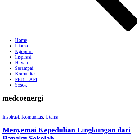
Home
Utama
Ngopi-ni
Inspirasi
Hayati
Serampai
Komunitas
PRB – API
Sosok
medcoenergi
Inspirasi
,
Komunitas
,
Utama
Menyemai Kepedulian Lingkungan dari
Bangku Sekolah