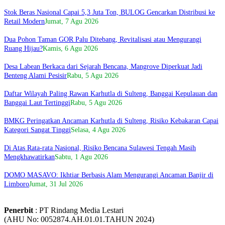
Stok Beras Nasional Capai 5,3 Juta Ton, BULOG Gencarkan Distribusi ke
Retail Modern
Jumat, 7 Agu 2026
Dua Pohon Taman GOR Palu Ditebang, Revitalisasi atau Mengurangi
Ruang Hijau?
Kamis, 6 Agu 2026
Desa Labean Berkaca dari Sejarah Bencana, Mangrove Diperkuat Jadi
Benteng Alami Pesisir
Rabu, 5 Agu 2026
Daftar Wilayah Paling Rawan Karhutla di Sulteng, Banggai Kepulauan dan
Banggai Laut Tertinggi
Rabu, 5 Agu 2026
BMKG Peringatkan Ancaman Karhutla di Sulteng, Risiko Kebakaran Capai
Kategori Sangat Tinggi
Selasa, 4 Agu 2026
Di Atas Rata-rata Nasional, Risiko Bencana Sulawesi Tengah Masih
Mengkhawatirkan
Sabtu, 1 Agu 2026
DOMO MASAVO: Ikhtiar Berbasis Alam Mengurangi Ancaman Banjir di
Limboro
Jumat, 31 Jul 2026
Penerbit
: PT Rindang Media Lestari
(AHU No: 0052874.AH.01.01.TAHUN 2024)