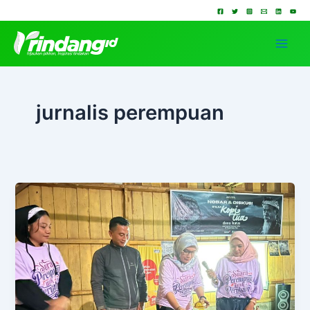
Lewati
ke
konten
jurnalis perempuan