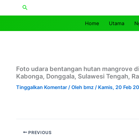
Lewati
Cari
ke
konten
Home
Utama
N
Foto udara bentangan hutan mangrove d
Kabonga, Donggala, Sulawesi Tengah, Ra
Tinggalkan Komentar
/ Oleh
bmz
/
Kamis, 20 Feb 2
PREVIOUS