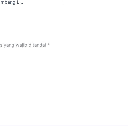
Efektivitas Mangrove Lindungi Kabonga dari Gelombang Laut
s yang wajib ditandai
*