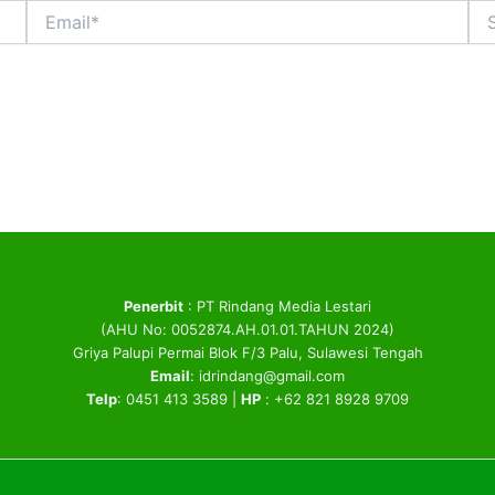
Email*
Sit
We
Penerbit
: PT Rindang Media Lestari
(AHU No: 0052874.AH.01.01.TAHUN 2024)
Griya Palupi Permai Blok F/3 Palu, Sulawesi Tengah
Email
: idrindang@gmail.com
Telp
: 0451 413 3589 |
HP
: +62 821 8928 9709