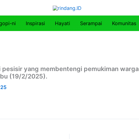
gopi-ni
Inspirasi
Hayati
Serampai
Komunitas
i pesisir yang membentengi pemukiman warga
bu (19/2/2025).
025