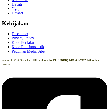
Hayati
Ngopi-ni
Dataset
Kebijakan
Disclaimer
Privacy Policy
Kode Perilaku
Kode Etik Jurnalistik
Pedoman Media Siber
PT Rindang Media Lestari
Copyright © 2026 rindang.ID |
Published by
| All rights
reserved.