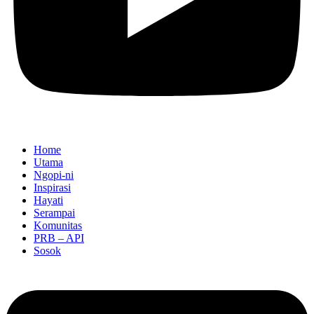
Home
Utama
Ngopi-ni
Inspirasi
Hayati
Serampai
Komunitas
PRB – API
Sosok