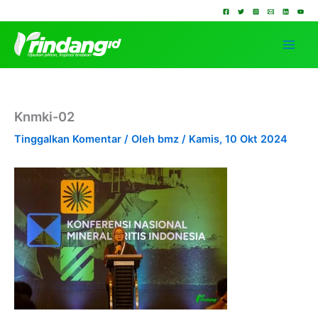
Lewati
ke
konten
Knmki-02
Tinggalkan Komentar
/ Oleh
bmz
/
Kamis, 10 Okt 2024