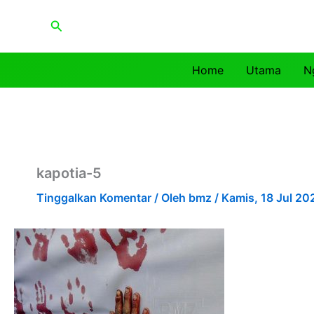
Lewati
Cari
ke
konten
Home
Utama
N
kapotia-5
Tinggalkan Komentar
/ Oleh
bmz
/
Kamis, 18 Jul 20