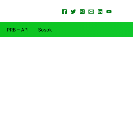
PRB – API
Sosok