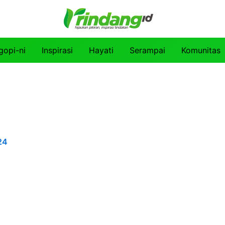
gopi-ni
Inspirasi
Hayati
Serampai
Komunitas
24