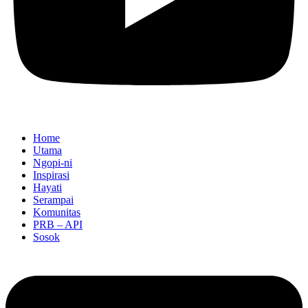
Home
Utama
Ngopi-ni
Inspirasi
Hayati
Serampai
Komunitas
PRB – API
Sosok