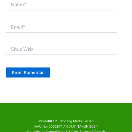
Name*
Email*
Situs
Web
Penerbit
: PT Rindang Media Lestari
(AHU No: 0052874.AH.01.01.TAHUN 2024)
Griya Palupi Permai Blok F/3 Palu, Sulawesi Tengah