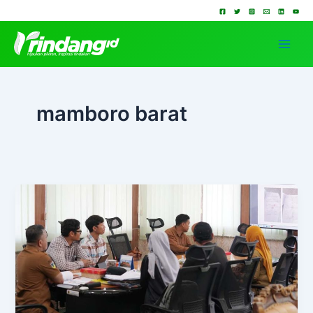
Lewati
ke
konten
mamboro barat