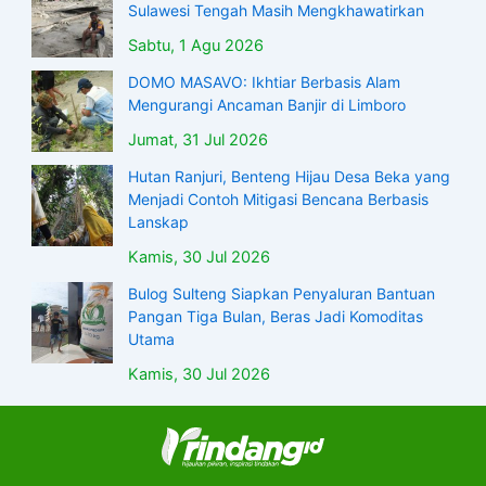
Sulawesi Tengah Masih Mengkhawatirkan
Sabtu, 1 Agu 2026
DOMO MASAVO: Ikhtiar Berbasis Alam
Mengurangi Ancaman Banjir di Limboro
Jumat, 31 Jul 2026
Hutan Ranjuri, Benteng Hijau Desa Beka yang
Menjadi Contoh Mitigasi Bencana Berbasis
Lanskap
Kamis, 30 Jul 2026
Bulog Sulteng Siapkan Penyaluran Bantuan
Pangan Tiga Bulan, Beras Jadi Komoditas
Utama
Kamis, 30 Jul 2026