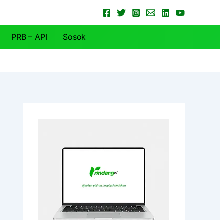
PRB – API
Sosok