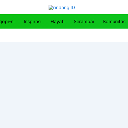
gopi-ni
Inspirasi
Hayati
Serampai
Komunitas