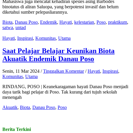
Mahasiswa juga mencatat kehadiran spesies asing Barbodes
binotatus di aliran Saluopa, yang berpotensi invasif dan belum
diketahui sumber pelepasliarannya.
Biota
,
Danau Poso
,
Endemik
,
Hayati
,
kelestarian
,
Poso
,
praktikum
,
satwa
,
untad
Hayati
,
Inspirasi
,
Komunitas
,
Utama
Saat Pelajar Belajar Keunikan Biota
Akuatik Endemik Danau Poso
Senin, 11 Mar 2024
/
Tinggalkan Komentar
/
Hayati
,
Inspirasi
,
Komunitas
,
Utama
RINDANG, POSO | Keanekaragaman hayati Danau Poso menjadi
daya tarik bagi pelajar di Poso. Tak kurang dari tujuh sekolah
menengah
Akuatik
,
Biota
,
Danau Poso
,
Poso
Berita Terkini