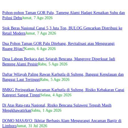
Pohon-pohon Taman GOR Palu, Tameng Alami Hadapi Kenaikan Suhu dan
Polusi Debu
Jumat, 7 Agu 2026
Stok Beras Nasional Capai 5,3 Juta Ton, BULOG Gencarkan Distribusi ke
Retail Modern
Jumat, 7 Agu 2026
Dua Pohon Taman GOR Palu Ditebang, Revitalisasi atau Mengurangi
Ruang Hijau?
Kamis, 6 Agu 2026
Desa Labean Berkaca dari Sejarah Bencana, Mangrove Diperkuat Jadi
Benteng Alami Pesisir
Rabu, 5 Agu 2026
Daftar Wilayah Paling Rawan Karhutla di Sulteng, Banggai Kepulauan dan
Banggai Laut Tertinggi
Rabu, 5 Agu 2026
BMKG Peringatkan Ancaman Karhutla di Sulteng, Risiko Kebakaran Capai
Kategori Sangat Tinggi
Selasa, 4 Agu 2026
Di Atas Rata-rata Nasional, Risiko Bencana Sulawesi Tengah Masih
Mengkhawatirkan
Sabtu, 1 Agu 2026
DOMO MASAVO: Ikhtiar Berbasis Alam Mengurangi Ancaman Banjir di
Limboro
Jumat, 31 Jul 2026