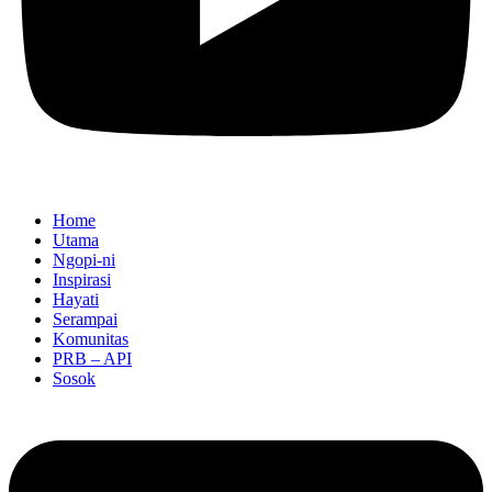
Home
Utama
Ngopi-ni
Inspirasi
Hayati
Serampai
Komunitas
PRB – API
Sosok