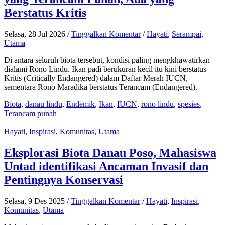
Berstatus Kritis
Selasa, 28 Jul 2026
/
Tinggalkan Komentar
/
Hayati
,
Serampai
,
Utama
Di antara seluruh biota tersebut, kondisi paling mengkhawatirkan
dialami Rono Lindu. Ikan padi berukuran kecil itu kini berstatus
Kritis (Critically Endangered) dalam Daftar Merah IUCN,
sementara Rono Maradika berstatus Terancam (Endangered).
Biota
,
danau lindu
,
Endemik
,
Ikan
,
IUCN
,
rono lindu
,
spesies
,
Terancam punah
Hayati
,
Inspirasi
,
Komunitas
,
Utama
Eksplorasi Biota Danau Poso, Mahasiswa
Untad identifikasi Ancaman Invasif dan
Pentingnya Konservasi
Selasa, 9 Des 2025
/
Tinggalkan Komentar
/
Hayati
,
Inspirasi
,
Komunitas
,
Utama