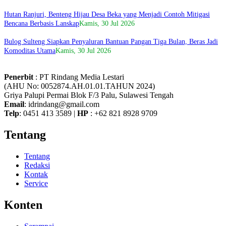
Hutan Ranjuri, Benteng Hijau Desa Beka yang Menjadi Contoh Mitigasi
Bencana Berbasis Lanskap
Kamis, 30 Jul 2026
Bulog Sulteng Siapkan Penyaluran Bantuan Pangan Tiga Bulan, Beras Jadi
Komoditas Utama
Kamis, 30 Jul 2026
Penerbit
: PT Rindang Media Lestari
(AHU No: 0052874.AH.01.01.TAHUN 2024)
Griya Palupi Permai Blok F/3 Palu, Sulawesi Tengah
Email
: idrindang@gmail.com
Telp
: 0451 413 3589 |
HP
: +62 821 8928 9709
Tentang
Tentang
Redaksi
Kontak
Service
Konten