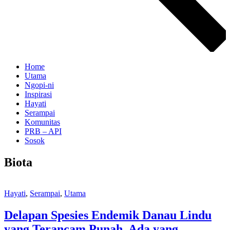
Home
Utama
Ngopi-ni
Inspirasi
Hayati
Serampai
Komunitas
PRB – API
Sosok
Biota
Hayati
,
Serampai
,
Utama
Delapan Spesies Endemik Danau Lindu
yang Terancam Punah, Ada yang