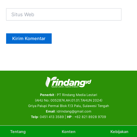
Situs
Web
Penerbit
: PT Rindang Media Lestari
(AHU No: 0052874.AH.01.01.TAHUN 2024)
Griya Palupi Permai Blok F/3 Palu, Sulawesi Tengah
Email
: idrindang@gmail.com
Telp
: 0451 413 3589 |
HP
: +62 821 8928 9709
Tentang
Konten
Kebijakan