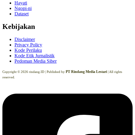
Hayati
Ngopi-ni
Dataset
Kebijakan
Disclaimer
Privacy Policy
Kode Perilaku
Kode Etik Jurnalistik
Pedoman Media Siber
PT Rindang Media Lestari
Copyright © 2026 rindang.ID |
Published by
| All rights
reserved.