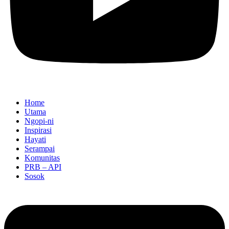
Home
Utama
Ngopi-ni
Inspirasi
Hayati
Serampai
Komunitas
PRB – API
Sosok