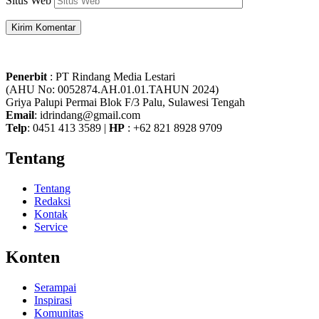
Situs Web
Penerbit
: PT Rindang Media Lestari
(AHU No: 0052874.AH.01.01.TAHUN 2024)
Griya Palupi Permai Blok F/3 Palu, Sulawesi Tengah
Email
: idrindang@gmail.com
Telp
: 0451 413 3589 |
HP
: +62 821 8928 9709
Tentang
Tentang
Redaksi
Kontak
Service
Konten
Serampai
Inspirasi
Komunitas