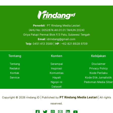
Penerbit
: PT Rindang Media Lestari
(AHU No: 0052874.AH.01.01.TAHUN 2024)
Griya Palupi Permai Blok F/3 Palu, Sulawesi Tengah
Email
: idrindang@gmail.com
Telp
: 0451 413 3589 |
HP
: +62 821 8928 9709
Tentang
Konten
Kebijakan
Tentang
Serampai
Disclaimer
Redaksi
Inspirasi
Privacy Policy
Kontak
Komunitas
Kode Perilaku
Service
Hayati
Kode Etik Jurnalistik
Ngopi-ni
Pedoman Media Siber
Dataset
PT Rindang Media Lestari
Copyright © 2026 rindang.ID |
Published by
| All rights
reserved.