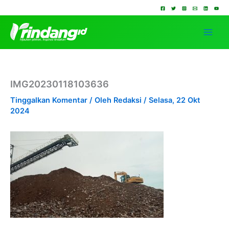
Lewati
ke
konten
IMG20230118103636
Tinggalkan Komentar
/ Oleh
Redaksi
/
Selasa, 22 Okt
2024