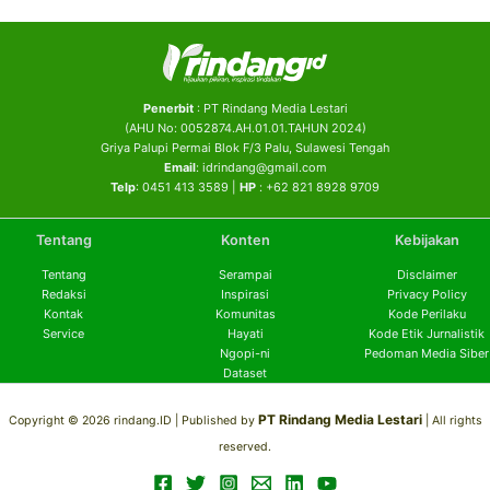
Penerbit
: PT Rindang Media Lestari
(AHU No: 0052874.AH.01.01.TAHUN 2024)
Griya Palupi Permai Blok F/3 Palu, Sulawesi Tengah
Email
: idrindang@gmail.com
Telp
: 0451 413 3589 |
HP
: +62 821 8928 9709
Tentang
Konten
Kebijakan
Tentang
Serampai
Disclaimer
Redaksi
Inspirasi
Privacy Policy
Kontak
Komunitas
Kode Perilaku
Service
Hayati
Kode Etik Jurnalistik
Ngopi-ni
Pedoman Media Siber
Dataset
PT Rindang Media Lestari
Copyright © 2026 rindang.ID |
Published by
| All rights
reserved.