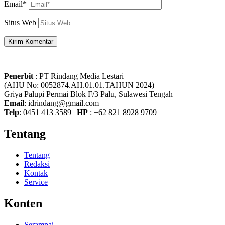
Email*
Situs Web
Penerbit
: PT Rindang Media Lestari
(AHU No: 0052874.AH.01.01.TAHUN 2024)
Griya Palupi Permai Blok F/3 Palu, Sulawesi Tengah
Email
: idrindang@gmail.com
Telp
: 0451 413 3589 |
HP
: +62 821 8928 9709
Tentang
Tentang
Redaksi
Kontak
Service
Konten
Serampai