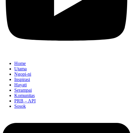
Home
Utama
Ngopi-ni
Inspirasi
Hayati
Serampai
Komunitas
PRB – API
Sosok