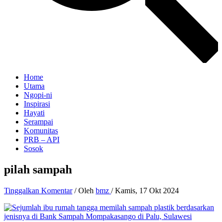
Home
Utama
Ngopi-ni
Inspirasi
Hayati
Serampai
Komunitas
PRB – API
Sosok
pilah sampah
Tinggalkan Komentar
/ Oleh
bmz
/
Kamis, 17 Okt 2024