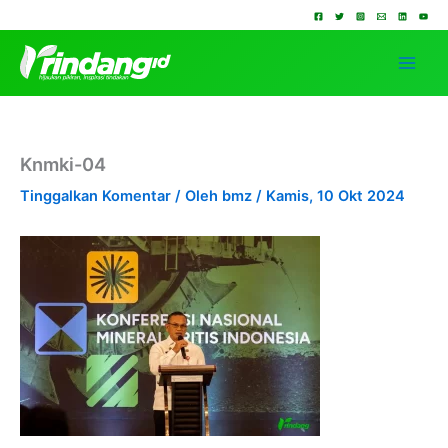
Lewati
ke
konten
Knmki-04
Tinggalkan Komentar
/ Oleh
bmz
/
Kamis, 10 Okt 2024