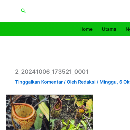
Lewati
Cari
ke
konten
Home
Utama
N
2_20241006_173521_0001
Tinggalkan Komentar
/ Oleh
Redaksi
/
Minggu, 6 Ok