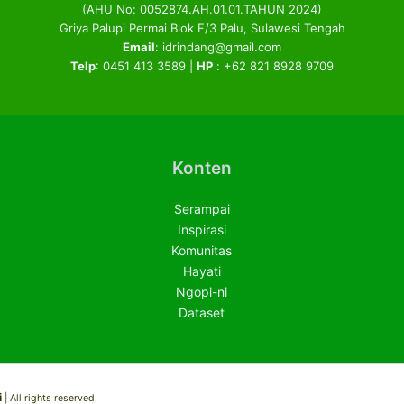
(AHU No: 0052874.AH.01.01.TAHUN 2024)
Griya Palupi Permai Blok F/3 Palu, Sulawesi Tengah
Email
: idrindang@gmail.com
Telp
: 0451 413 3589 |
HP
: +62 821 8928 9709
Konten
Serampai
Inspirasi
Komunitas
Hayati
Ngopi-ni
Dataset
i
| All rights reserved.