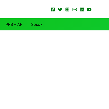
PRB – API
Sosok