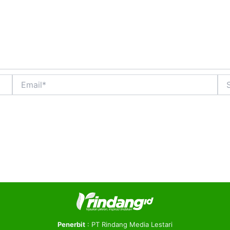
Email*
Sit
We
Penerbit
: PT Rindang Media Lestari