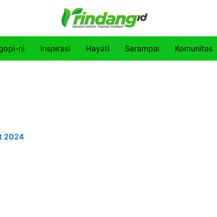
gopi-ni
Inspirasi
Hayati
Serampai
Komunitas
t 2024