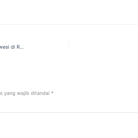
Mengenal Tiga Kantong Semar Langka Khas Sulawesi di Rore Kautimbu TN Lore Lindu
s yang wajib ditandai
*