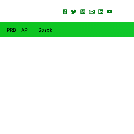
PRB – API
Sosok