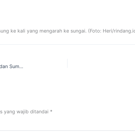
 ke kali yang mengarah ke sungai. (Foto: Heri/rindang.i
Limbah Cair Rumahan Masih Mengancam Sungai dan Sumber Air, Sulteng Aman?
s yang wajib ditandai
*