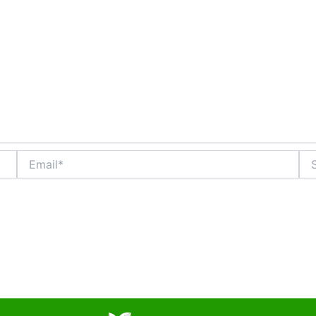
Email*
Sit
We