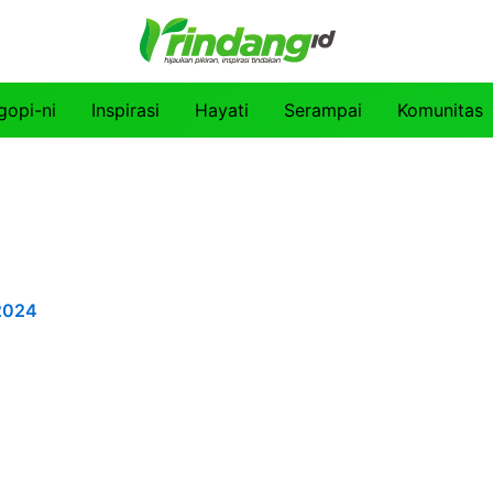
gopi-ni
Inspirasi
Hayati
Serampai
Komunitas
2024