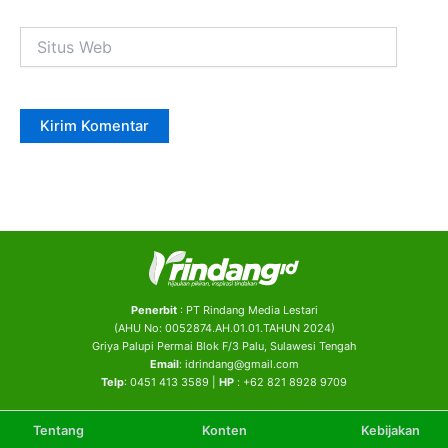
Situs
Web
Penerbit
: PT Rindang Media Lestari
(AHU No: 0052874.AH.01.01.TAHUN 2024)
Griya Palupi Permai Blok F/3 Palu, Sulawesi Tengah
Email
: idrindang@gmail.com
Telp
: 0451 413 3589 |
HP
: +62 821 8928 9709
Tentang
Konten
Kebijakan