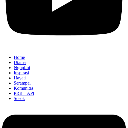
Home
Utama
Ngopi-ni
Inspirasi
Hayati
Serampai
Komunitas
PRB – API
Sosok