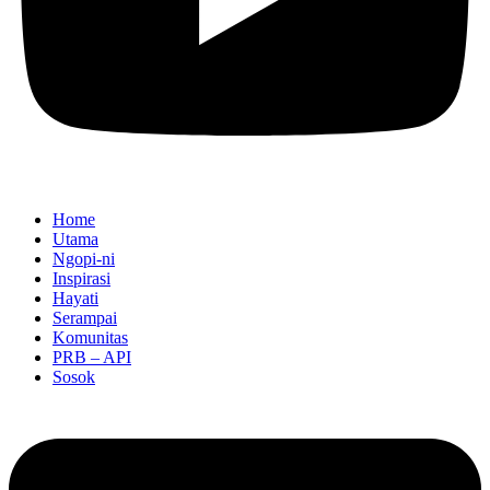
Home
Utama
Ngopi-ni
Inspirasi
Hayati
Serampai
Komunitas
PRB – API
Sosok