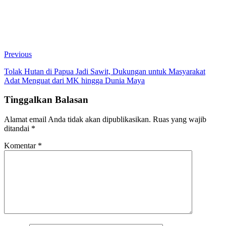
Previous
Tolak Hutan di Papua Jadi Sawit, Dukungan untuk Masyarakat
Adat Menguat dari MK hingga Dunia Maya
Tinggalkan Balasan
Alamat email Anda tidak akan dipublikasikan.
Ruas yang wajib
ditandai
*
Komentar
*