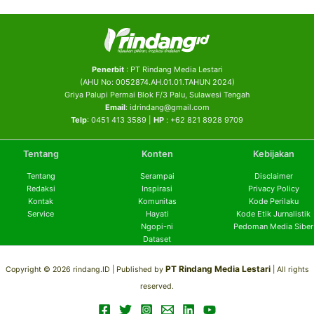
Penerbit
: PT Rindang Media Lestari
(AHU No: 0052874.AH.01.01.TAHUN 2024)
Griya Palupi Permai Blok F/3 Palu, Sulawesi Tengah
Email
: idrindang@gmail.com
Telp
: 0451 413 3589 |
HP
: +62 821 8928 9709
Tentang
Konten
Kebijakan
Tentang
Serampai
Disclaimer
Redaksi
Inspirasi
Privacy Policy
Kontak
Komunitas
Kode Perilaku
Service
Hayati
Kode Etik Jurnalistik
Ngopi-ni
Pedoman Media Siber
Dataset
PT Rindang Media Lestari
Copyright © 2026 rindang.ID |
Published by
| All rights
reserved.