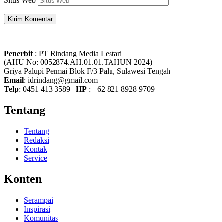
Situs Web
Penerbit
: PT Rindang Media Lestari
(AHU No: 0052874.AH.01.01.TAHUN 2024)
Griya Palupi Permai Blok F/3 Palu, Sulawesi Tengah
Email
: idrindang@gmail.com
Telp
: 0451 413 3589 |
HP
: +62 821 8928 9709
Tentang
Tentang
Redaksi
Kontak
Service
Konten
Serampai
Inspirasi
Komunitas