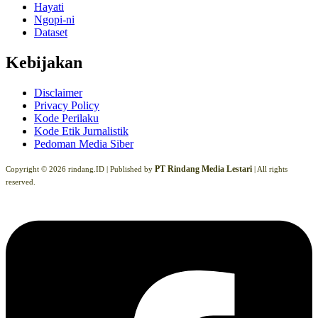
Hayati
Ngopi-ni
Dataset
Kebijakan
Disclaimer
Privacy Policy
Kode Perilaku
Kode Etik Jurnalistik
Pedoman Media Siber
PT Rindang Media Lestari
Copyright © 2026 rindang.ID |
Published by
| All rights
reserved.