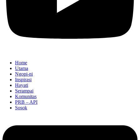
Home
Utama
Ngopi-ni
Inspirasi
Hayati
Serampai
Komunitas
PRB – API
Sosok