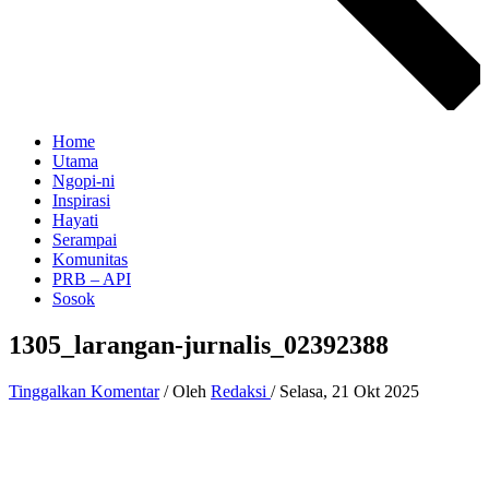
Home
Utama
Ngopi-ni
Inspirasi
Hayati
Serampai
Komunitas
PRB – API
Sosok
1305_larangan-jurnalis_02392388
Tinggalkan Komentar
/ Oleh
Redaksi
/
Selasa, 21 Okt 2025