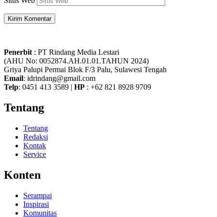
Situs Web
Penerbit
: PT Rindang Media Lestari
(AHU No: 0052874.AH.01.01.TAHUN 2024)
Griya Palupi Permai Blok F/3 Palu, Sulawesi Tengah
Email
: idrindang@gmail.com
Telp
: 0451 413 3589 |
HP
: +62 821 8928 9709
Tentang
Tentang
Redaksi
Kontak
Service
Konten
Serampai
Inspirasi
Komunitas