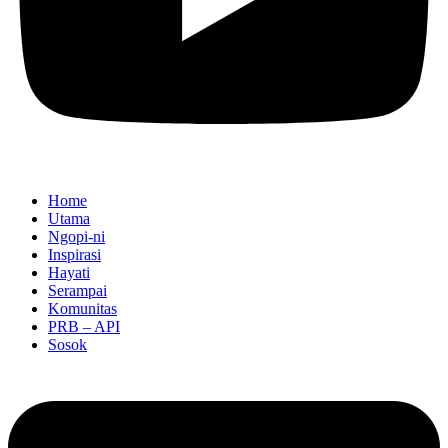
Home
Utama
Ngopi-ni
Inspirasi
Hayati
Serampai
Komunitas
PRB – API
Sosok