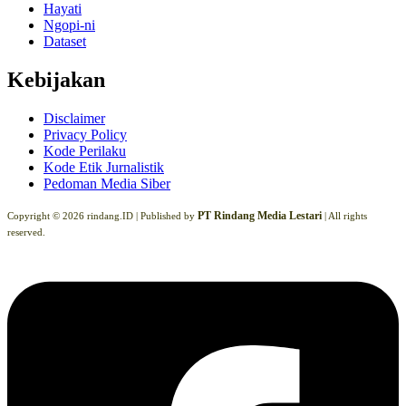
Hayati
Ngopi-ni
Dataset
Kebijakan
Disclaimer
Privacy Policy
Kode Perilaku
Kode Etik Jurnalistik
Pedoman Media Siber
PT Rindang Media Lestari
Copyright © 2026 rindang.ID |
Published by
| All rights
reserved.