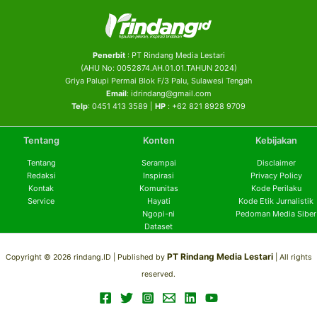
Penerbit
: PT Rindang Media Lestari
(AHU No: 0052874.AH.01.01.TAHUN 2024)
Griya Palupi Permai Blok F/3 Palu, Sulawesi Tengah
Email
: idrindang@gmail.com
Telp
: 0451 413 3589 |
HP
: +62 821 8928 9709
Tentang
Konten
Kebijakan
Tentang
Serampai
Disclaimer
Redaksi
Inspirasi
Privacy Policy
Kontak
Komunitas
Kode Perilaku
Service
Hayati
Kode Etik Jurnalistik
Ngopi-ni
Pedoman Media Siber
Dataset
PT Rindang Media Lestari
Copyright © 2026 rindang.ID |
Published by
| All rights
reserved.