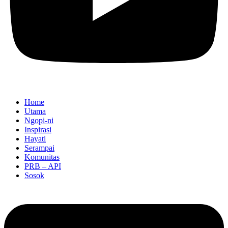
Home
Utama
Ngopi-ni
Inspirasi
Hayati
Serampai
Komunitas
PRB – API
Sosok