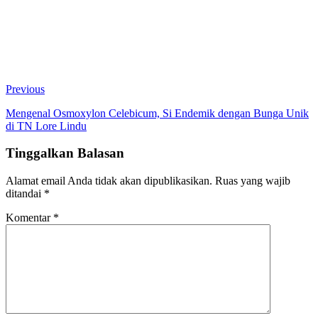
Previous
Mengenal Osmoxylon Celebicum, Si Endemik dengan Bunga Unik
di TN Lore Lindu
Tinggalkan Balasan
Alamat email Anda tidak akan dipublikasikan.
Ruas yang wajib
ditandai
*
Komentar
*