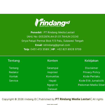
Penerbit
: PT Rindang Media Lestari
(AHU No: 0052874.AH.01.01.TAHUN 2024)
Griya Palupi Permai Blok F/3 Palu, Sulawesi Tengah
Email
: idrindang@gmail.com
Telp
: 0451 413 3589 |
HP
: +62 821 8928 9709
Tentang
Konten
Kebijakan
Tentang
Serampai
Disclaimer
Redaksi
Inspirasi
Privacy Policy
Kontak
Komunitas
Kode Perilaku
Service
Hayati
Kode Etik Jurnalistik
Ngopi-ni
Pedoman Media Siber
Dataset
PT Rindang Media Lestari
Copyright © 2026 rindang.ID |
Published by
| All rights
reserved.