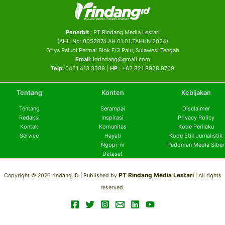
Penerbit
: PT Rindang Media Lestari
(AHU No: 0052874.AH.01.01.TAHUN 2024)
Griya Palupi Permai Blok F/3 Palu, Sulawesi Tengah
Email
: idrindang@gmail.com
Telp
: 0451 413 3589 |
HP
: +62 821 8928 9709
Tentang
Konten
Kebijakan
Tentang
Serampai
Disclaimer
Redaksi
Inspirasi
Privacy Policy
Kontak
Komunitas
Kode Perilaku
Service
Hayati
Kode Etik Jurnalistik
Ngopi-ni
Pedoman Media Siber
Dataset
PT Rindang Media Lestari
Copyright © 2026 rindang.ID |
Published by
| All rights
reserved.