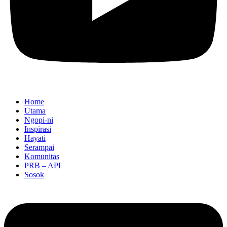
Home
Utama
Ngopi-ni
Inspirasi
Hayati
Serampai
Komunitas
PRB – API
Sosok